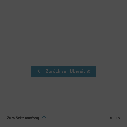
Beruflicher Werdegang
Schulen, Studium & Diplome
Sprachen
Zurück zur Übersicht
Zum Seitenanfang
DE
EN