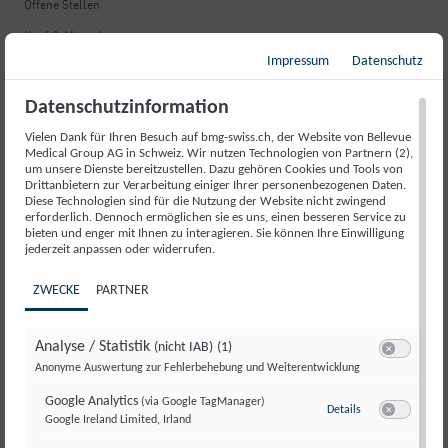
Offene Stellen
Kopf & Mensch
Impressum
Datenschutz
Nützliche Informationen
Datenschutzinformation
Fortbildung
Vielen Dank für Ihren Besuch auf bmg-swiss.ch, der Website von Bellevue
Informationsbroschüren
Medical Group AG in Schweiz. Wir nutzen Technologien von Partnern (2),
um unsere Dienste bereitzustellen. Dazu gehören Cookies und Tools von
Kontakte & Adressen
Drittanbietern zur Verarbeitung einiger Ihrer personenbezogenen Daten.
Diese Technologien sind für die Nutzung der Website nicht zwingend
Fragen & Antworten
erforderlich. Dennoch ermöglichen sie es uns, einen besseren Service zu
bieten und enger mit Ihnen zu interagieren. Sie können Ihre Einwilligung
Versicherungen & Kosten
jederzeit anpassen oder widerrufen.
Lob & Beschwerde
ZWECKE
PARTNER
Leistungen & Angebote
Analyse / Statistik
(nicht IAB)
(1)
Neurologischer Notfall
Switch zum E
Anonyme Auswertung zur Fehlerbehebung und Weiterentwicklung
Schlaganfall
Google Analytics
(via Google TagManager)
Details
zu Google Analyt
Google Ireland Limited, Irland
Switch zum E
Gedächtnisstörungen und Alzheimer