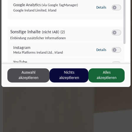
Google Analytics
(via Google TagManager)
Details
zu Google Analyt
Google Ireland Limited, Irland
Switch zum E
Sonstige Inhalte
(nicht IAB)
(2)
Switch zum E
Einbindung zusätzlicher Informationen
Instagram
zu Instagram
Details
Meta Platforms Ireland Ltd., Irland
Switch zum 
YouTube
zu YouTube
Details
Google Ireland Limited, Irland
Switch zum 
Auswahl
Nichts
Alles
akzeptieren
akzeptieren
akzeptieren