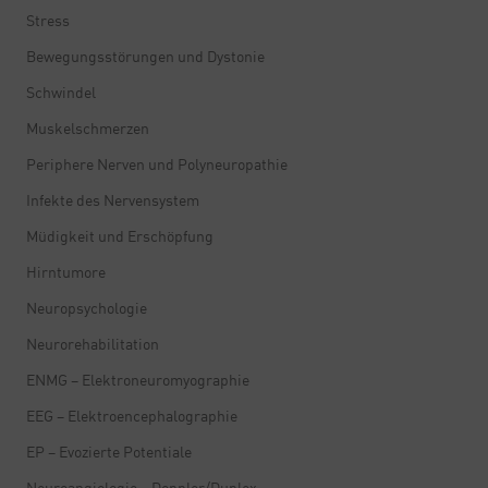
Stress
Bewegungsstörungen und Dystonie
Schwindel
Muskelschmerzen
Periphere Nerven und Polyneuropathie
Infekte des Nervensystem
Müdigkeit und Erschöpfung
Hirntumore
Neuropsychologie
Neurorehabilitation
ENMG – Elektroneuromyographie
EEG – Elektroencephalographie
EP – Evozierte Potentiale
Neuroangiologie – Doppler/Duplex