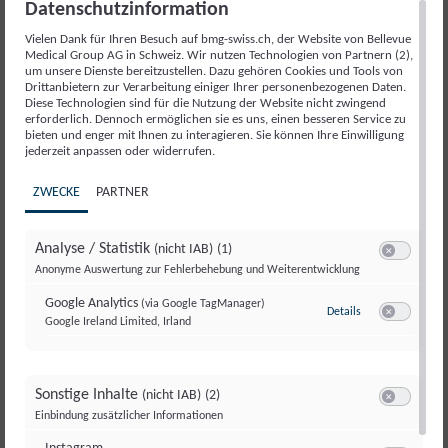
Datenschutzinformation
Vielen Dank für Ihren Besuch auf bmg-swiss.ch, der Website von Bellevue
Medical Group AG in Schweiz. Wir nutzen Technologien von Partnern (2),
um unsere Dienste bereitzustellen. Dazu gehören Cookies und Tools von
Drittanbietern zur Verarbeitung einiger Ihrer personenbezogenen Daten.
Diese Technologien sind für die Nutzung der Website nicht zwingend
erforderlich. Dennoch ermöglichen sie es uns, einen besseren Service zu
bieten und enger mit Ihnen zu interagieren. Sie können Ihre Einwilligung
jederzeit anpassen oder widerrufen.
ZWECKE
PARTNER
Zum Seitenanfang
DE
EN
Analyse / Statistik
(nicht IAB)
(1)
Switch zum E
Anonyme Auswertung zur Fehlerbehebung und Weiterentwicklung
Google Analytics
(via Google TagManager)
Details
zu Google Analyt
Google Ireland Limited, Irland
Switch zum E
Kontaktinformation
Bellevue Medical Group AG
Sonstige Inhalte
(nicht IAB)
(2)
Theaterstrasse 8
Switch zum E
Einbindung zusätzlicher Informationen
8001 Zürich
+41 44 295 30 45