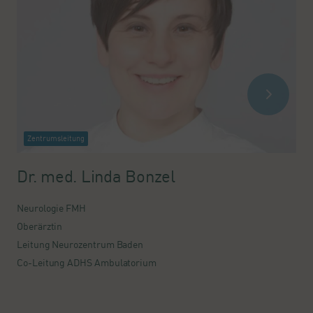
Zentrumsleitung
Dr. med. Linda Bonzel
Neurologie FMH
N
Oberärztin
C
Leitung Neurozentrum Baden
Co-Leitung ADHS Ambulatorium