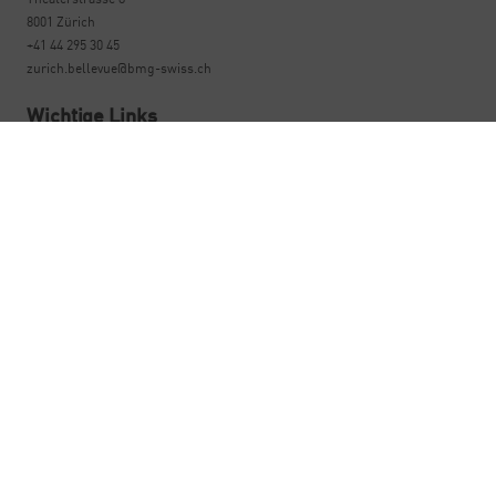
8001 Zürich
+41 44 295 30 45
zurich.bellevue@bmg-swiss.ch
Wichtige Links
Zentren & Klinik
Spezialisten
Angebot
Aktuelles
Über uns
Offene Stellen
Kopf & Mensch
Nützliche Informationen
Fortbildung