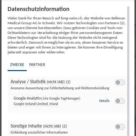
Datenschutzinformation
Vielen Dank für Ihren Besuch auf bmg-swiss.ch, der Website von Bellevue
Medical Group AG in Schweiz. Wir nutzen Technologien von Partnern (2),
um unsere Dienste bereitzustellen. Dazu gehören Cookies und Tools von
Drittanbietern zur Verarbeitung einiger Ihrer personenbezogenen Daten.
Diese Technologien sind für die Nutzung der Website nicht zwingend
erforderlich. Dennoch ermöglichen sie es uns, einen besseren Service zu
bieten und enger mit Ihnen zu interagieren. Sie können Ihre Einwilligung
jederzeit anpassen oder widerrufen.
ZWECKE
PARTNER
Analyse / Statistik
(nicht IAB)
(1)
Switch zum E
Anonyme Auswertung zur Fehlerbehebung und Weiterentwicklung
Google Analytics
(via Google TagManager)
Details
zu Google Analyt
Google Ireland Limited, Irland
Switch zum E
Sonstige Inhalte
(nicht IAB)
(2)
Switch zum E
Einbindung zusätzlicher Informationen