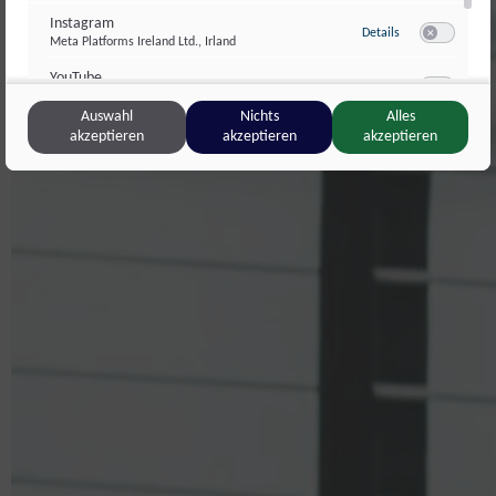
Instagram
zu Instagram
Details
Meta Platforms Ireland Ltd., Irland
Switch zum 
YouTube
zu YouTube
Details
Google Ireland Limited, Irland
Switch zum 
Auswahl
Nichts
Alles
akzeptieren
akzeptieren
akzeptieren