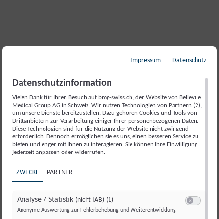
Impressum
Datenschutz
Neuropsychologie
Datenschutzinformation
Interview mit Prof. Dr. med. Adam
Vielen Dank für Ihren Besuch auf bmg-swiss.ch, der Website von Bellevue
Czaplinski
Medical Group AG in Schweiz. Wir nutzen Technologien von Partnern (2),
um unsere Dienste bereitzustellen. Dazu gehören Cookies und Tools von
Drittanbietern zur Verarbeitung einiger Ihrer personenbezogenen Daten.
Diese Technologien sind für die Nutzung der Website nicht zwingend
erforderlich. Dennoch ermöglichen sie es uns, einen besseren Service zu
bieten und enger mit Ihnen zu interagieren. Sie können Ihre Einwilligung
Artikel lesen
jederzeit anpassen oder widerrufen.
ZWECKE
PARTNER
Analyse / Statistik
(nicht IAB)
(1)
Switch zum E
Anonyme Auswertung zur Fehlerbehebung und Weiterentwicklung