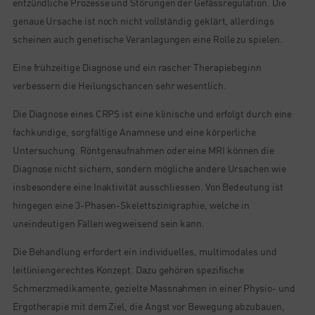
entzündliche Prozesse und Störungen der Gefässregulation. Die
genaue Ursache ist noch nicht vollständig geklärt, allerdings
scheinen auch genetische Veranlagungen eine Rolle zu spielen.
Eine frühzeitige Diagnose und ein rascher Therapiebeginn
verbessern die Heilungschancen sehr wesentlich.
Die Diagnose eines CRPS ist eine klinische und erfolgt durch eine
fachkundige, sorgfältige Anamnese und eine körperliche
Untersuchung. Röntgenaufnahmen oder eine MRI können die
Diagnose nicht sichern, sondern mögliche andere Ursachen wie
insbesondere eine Inaktivität ausschliessen. Von Bedeutung ist
hingegen eine 3-Phasen-Skelettszinigraphie, welche in
uneindeutigen Fällen wegweisend sein kann.
Die Behandlung erfordert ein individuelles, multimodales und
leitliniengerechtes Konzept. Dazu gehören spezifische
Schmerzmedikamente, gezielte Massnahmen in einer Physio- und
Ergotherapie mit dem Ziel, die Angst vor Bewegung abzubauen,