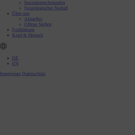
Spezialsprechstunden
Neurologischer Notfall
Über uns
Aktuelles
Offene Stellen
Fortbildung
Kopf & Mensch
DE
EN
Impressum
Datenschutz
Praxis für Schlafmedizin und 
Termin buchen
winterthur@bmg-swiss.ch
+41 52 212 69 83
Römerstrasse 30,
8400 Winterthur