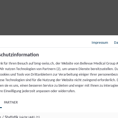
eistungseinbußen bis zu fortgeschrittenen Stadien. Ziel ist es, Sympto
osinophiler und infektbedingter Varianten. Durch moderne Diagnostik, A
Impressum
Da
chutzinformation
igkeit. Bei Bedarf erfolgt die Untersuchung im Schlaflabor. Die effe
nk für Ihren Besuch auf bmg-swiss.ch, der Website von Bellevue Medical Group A
reislauf-Erkrankungen.
Wir nutzen Technologien von Partnern (2), um unsere Dienste bereitzustellen. D
ookies und Tools von Drittanbietern zur Verarbeitung einiger Ihrer personenbe
ese Technologien sind für die Nutzung der Website nicht zwingend erforderlich.
n sie es uns, einen besseren Service zu bieten und enger mit Ihnen zu interagier
re Einwilligung jederzeit anpassen oder widerrufen.
PARTNER
 / Statistik
(nicht IAB)
(1)