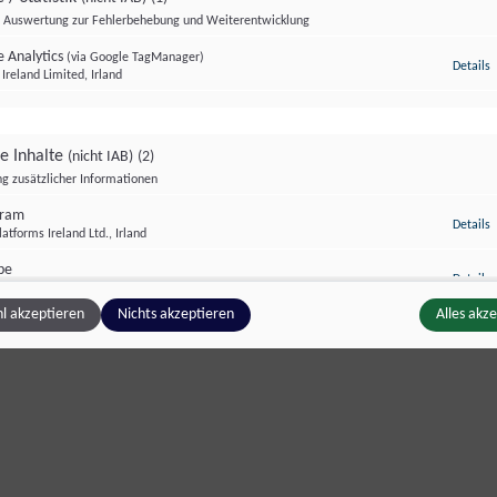
Auswertung zur Fehlerbehebung und Weiterentwicklung
 Analytics
(via Google TagManager)
z
Details
Ireland Limited, Irland
ge Inhalte
(nicht IAB)
(2)
g zusätzlicher Informationen
gram
z
Details
atforms Ireland Ltd., Irland
be
z
Details
Ireland Limited, Irland
l akzeptieren
Nichts akzeptieren
Alles akz