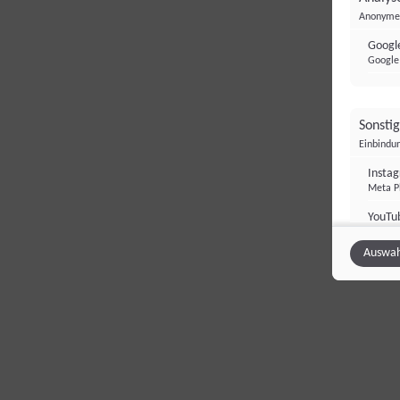
Anonyme 
Google
Google 
Sonsti
Einbindun
Insta
Meta Pl
YouTu
Google 
Auswah