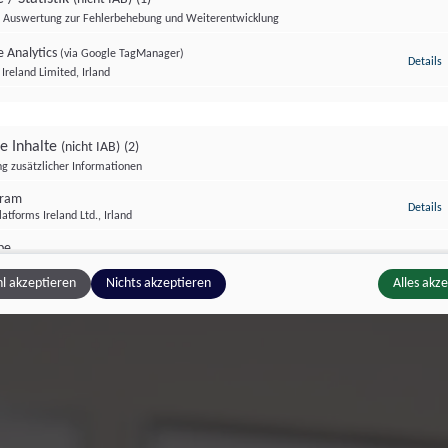
Auswertung zur Fehlerbehebung und Weiterentwicklung
 Analytics
(via Google TagManager)
Details
z
Ireland Limited, Irland
ge Inhalte
(nicht IAB)
(2)
g zusätzlicher Informationen
gram
z
Details
atforms Ireland Ltd., Irland
be
z
Details
Ireland Limited, Irland
l akzeptieren
Nichts akzeptieren
Alles akz