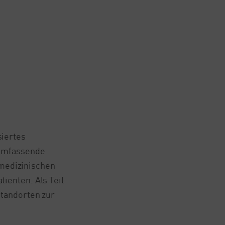
siertes
 umfassende
medizinischen
ienten. Als Teil
Standorten zur