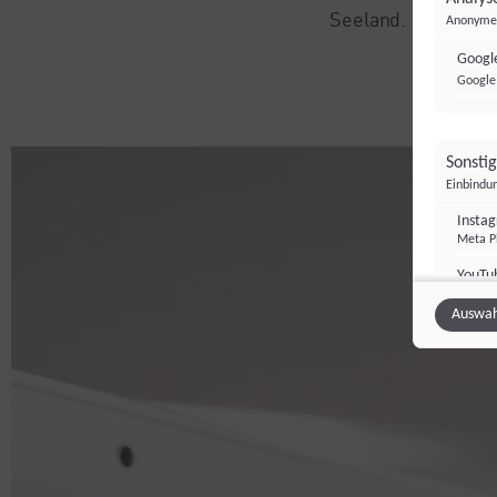
Seeland.
Anonyme 
Google
Google 
Sonsti
Einbindun
Insta
Meta Pl
YouTu
Google 
Auswah