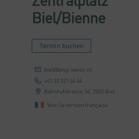
Zentralplatz
Biel/Bienne
Termin buchen
biel@bmg-swiss.ch
+41 32 321 54 54
Bahnhofstrasse 54,
2502 Biel
Voici la version française