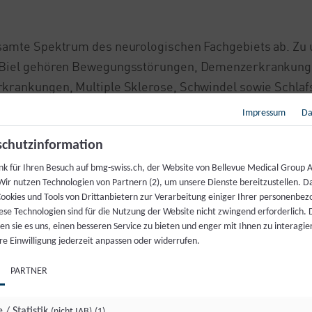
samte Spektrum des neurologischen Fachgebiets ab. Zu
 Biel gehören Bewegungsstörungen, Demenzerkrankung
krankungen, Multiple Sklerose, Schwindel sowie Schlaf
rfolgt die Weiterbehandlung nahtlos durch spezialisiert
Impressum
Da
G-Netzwerks.
chutzinformation
nk für Ihren Besuch auf bmg-swiss.ch, der Website von Bellevue Medical Group A
Wir nutzen Technologien von Partnern (2), um unsere Dienste bereitzustellen. D
abe, zeitnahe Abklärung akuter Beschwerden, präzise D
ookies und Tools von Drittanbietern zur Verarbeitung einiger Ihrer personenbe
ese Technologien sind für die Nutzung der Website nicht zwingend erforderlich.
liche Betreuung und eine individuell angepasste Therapi
n sie es uns, einen besseren Service zu bieten und enger mit Ihnen zu interagier
re Einwilligung jederzeit anpassen oder widerrufen.
llegen
PARTNER
innen und Kollegen bieten wir einen direkten Austausc
eine koordinierte und bestmögliche Betreuung in der Re
 / Statistik
(nicht IAB)
(1)