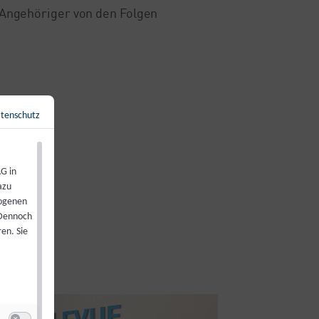
n Angehöriger von den Folgen
tenschutz
Zurück zur Übersicht
←
G in
azu
zogenen
 Dennoch
en. Sie