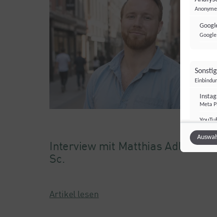
Anonyme 
Google
Google 
Sonsti
Einbindun
Insta
Meta Pl
YouTu
22.06.20
Google 
Auswah
Interview mit Matthias Adler, M.
Sc.
Artikel lesen