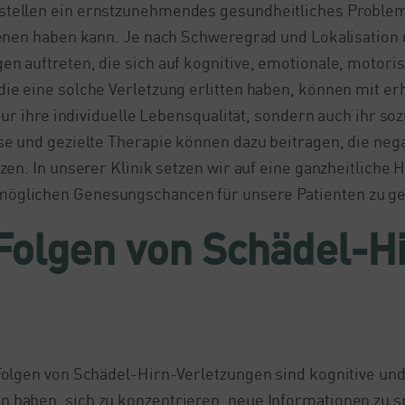
stellen ein ernstzunehmendes gesundheitliches Problem
ffenen haben kann. Je nach Schweregrad und Lokalisation
en auftreten, die sich auf kognitive, emotionale, moto
die eine solche Verletzung erlitten haben, können mit 
 nur ihre individuelle Lebensqualität, sondern auch ihr s
ose und gezielte Therapie können dazu beitragen, die neg
tzen. In unserer Klinik setzen wir auf eine ganzheitlich
möglichen Genesungschancen für unsere Patienten zu ge
 Folgen von Schädel-H
 Folgen von Schädel-Hirn-Verletzungen sind kognitive u
n haben, sich zu konzentrieren, neue Informationen zu 