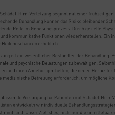
Schädel-Hirn-Verletzung beginnt mit einer frühzeitigen 
rechende Behandlung können das Risiko bleibender Schä
eidende Rolle im Genesungsprozess. Durch gezielte Physi
 und kommunikative Funktionen wiederherstellen. Ein i
 Heilungschancen erheblich.
zung ist ein wesentlicher Bestandteil der Behandlung. 
ale und psychische Belastungen zu bewältigen. Selbsth
nen und ihren Angehörigen helfen, die neuen Herausfor
ige medizinische Betreuung erforderlich, um mögliche Ko
 umfassende Versorgung für Patienten mit Schädel-Hirn-
listen entwickeln wir individuelle Behandlungsstrategien
immt sind. Unser Ziel ist es, nicht nur die unmittelbare