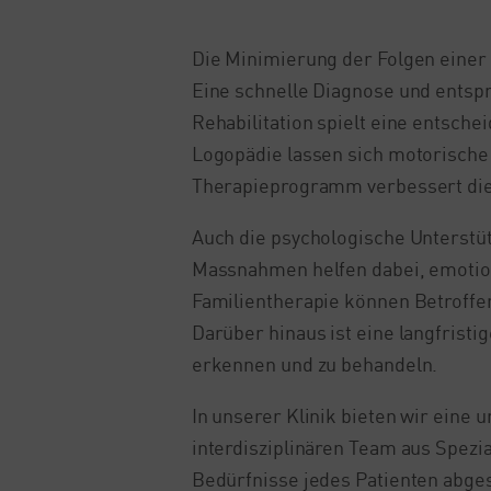
Die Minimierung der Folgen einer 
Eine schnelle Diagnose und entsp
Rehabilitation spielt eine entsch
Logopädie lassen sich motorische
Therapieprogramm verbessert die
Auch die psychologische Unterstüt
Massnahmen helfen dabei, emotion
Familientherapie können Betroffe
Darüber hinaus ist eine langfrist
erkennen und zu behandeln.
In unserer Klinik bieten wir eine
interdisziplinären Team aus Spezia
Bedürfnisse jedes Patienten abgest