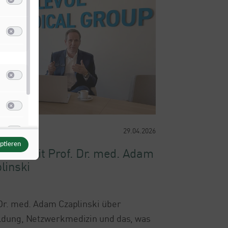
Switch zum Einwilligen bzw. Ablehnen der Kategorie Analyse / Statistik
(nicht I
u Google Analytics
(via Google TagManager)
Switch zum Einwilligen bzw. Ablehnen des Dienstes Google Analytics
(via Goog
Switch zum Einwilligen bzw. Ablehnen der Kategorie Sonstige Inhalte
(nicht IAB
u Instagram
Switch zum Einwilligen bzw. Ablehnen des Dienstes Instagram
u YouTube
sychologie
29.04.2026
Switch zum Einwilligen bzw. Ablehnen des Dienstes YouTube
eptieren
rview mit Prof. Dr. med. Adam
linski
 Dr. med. Adam Czaplinski über
ldung, Netzwerkmedizin und das, was