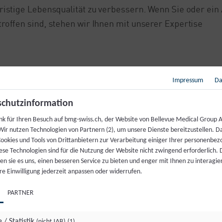
ristige Lebensqualität zu verbessern. Wenn Sie oder ei
roffen sind, stehen wir Ihnen mit unserer Expertise
Impressum
Da
Zurück zur Übersicht
chutzinformation
nk für Ihren Besuch auf bmg-swiss.ch, der Website von Bellevue Medical Group A
Wir nutzen Technologien von Partnern (2), um unsere Dienste bereitzustellen. D
ookies und Tools von Drittanbietern zur Verarbeitung einiger Ihrer personenbe
ese Technologien sind für die Nutzung der Website nicht zwingend erforderlich.
n sie es uns, einen besseren Service zu bieten und enger mit Ihnen zu interagier
re Einwilligung jederzeit anpassen oder widerrufen.
PARTNER
 / Statistik
(nicht IAB)
(1)