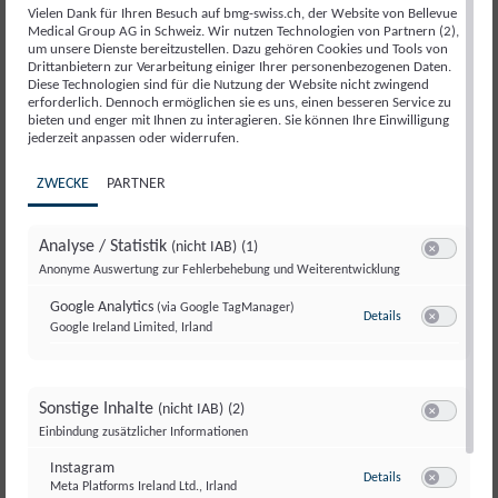
Vielen Dank für Ihren Besuch auf bmg-swiss.ch, der Website von Bellevue
Medical Group AG in Schweiz. Wir nutzen Technologien von Partnern (2),
um unsere Dienste bereitzustellen. Dazu gehören Cookies und Tools von
Drittanbietern zur Verarbeitung einiger Ihrer personenbezogenen Daten.
Diese Technologien sind für die Nutzung der Website nicht zwingend
erforderlich. Dennoch ermöglichen sie es uns, einen besseren Service zu
bieten und enger mit Ihnen zu interagieren. Sie können Ihre Einwilligung
jederzeit anpassen oder widerrufen.
ZWECKE
PARTNER
Neuropsychologie
Analyse / Statistik
(nicht IAB)
(1)
Switch zum E
Anonyme Auswertung zur Fehlerbehebung und Weiterentwicklung
Interview mit Prof. Dr. med. Adam
Google Analytics
(via Google TagManager)
Czaplinski
Details
zu Google Analyt
Google Ireland Limited, Irland
Switch zum E
Sonstige Inhalte
(nicht IAB)
(2)
Artikel lesen
Switch zum E
Einbindung zusätzlicher Informationen
Instagram
zu Instagram
Details
Meta Platforms Ireland Ltd., Irland
Switch zum 