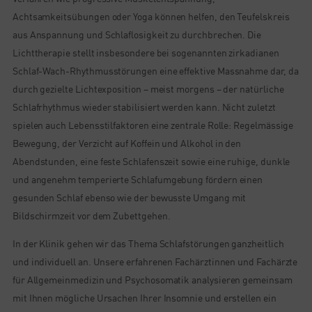
Achtsamkeitsübungen oder Yoga können helfen, den Teufelskreis
aus Anspannung und Schlaflosigkeit zu durchbrechen. Die
Lichttherapie stellt insbesondere bei sogenannten zirkadianen
Schlaf-Wach-Rhythmusstörungen eine effektive Massnahme dar, da
durch gezielte Lichtexposition – meist morgens – der natürliche
Schlafrhythmus wieder stabilisiert werden kann. Nicht zuletzt
spielen auch Lebensstilfaktoren eine zentrale Rolle: Regelmässige
Bewegung, der Verzicht auf Koffein und Alkohol in den
Abendstunden, eine feste Schlafenszeit sowie eine ruhige, dunkle
und angenehm temperierte Schlafumgebung fördern einen
gesunden Schlaf ebenso wie der bewusste Umgang mit
Bildschirmzeit vor dem Zubettgehen.
In der Klinik gehen wir das Thema Schlafstörungen ganzheitlich
und individuell an. Unsere erfahrenen Fachärztinnen und Fachärzte
für Allgemeinmedizin und Psychosomatik analysieren gemeinsam
mit Ihnen mögliche Ursachen Ihrer Insomnie und erstellen ein