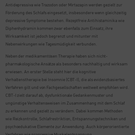
Antidepressiva wie Trazodon oder Mirtazapin werden gezielt zur
Förderung des Schlafs eingesetzt, insbesondere wenn gleichzeitig
depressive Symptome bestehen. Rezeptfreie Antihistaminika wie
Diphenhydramin kommen zwar ebenfalls zum Einsatz, ihre
Wirksamkeit ist jedoch begrenzt und mitunter mit
Nebenwirkungen wie Tagesmüdigkeit verbunden.
Neben der medikamentösen Therapie haben sich nicht-
pharmakologische Ansätze als besonders nachhaltig und wirksam
erwiesen. An erster Stelle steht hier die kognitive
Verhaltenstherapie bei Insomnie (CBT-I), die als evidenzbasiertes
Verfahren gilt und von Fachgesellschaften weltweit empfohlen wird.
CBT-I zielt darauf ab, dysfunktionale Gedankenmuster und
ungünstige Verhaltensweisen im Zusammenhang mit dem Schlaf
zu erkennen und gezielt zu verändern. Dabei kommen Methoden
wie Reizkontrolle, Schlafrestriktion, Entspannungstechniken und
psychoedukative Elemente zur Anwendung. Auch körperorientierte
Verfahren wie progressive Muskelentspannung,