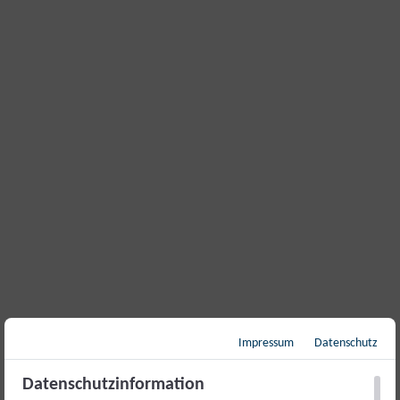
Neuropsychologie
Neuropsychologie – Wenn Gedächtnis,
Konzentration oder Denken Sorgen
bereiten
Artikel lesen
Impressum
Datenschutz
Datenschutzinformation