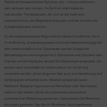
Palette an therapeutischen Optionen, die – richtig kombiniert –
sehr wirksam sein können. Im Zentrum steht dabei ein
individueller Therapieansatz, der sich an der konkreten
Lebenssituation, den Begleiterkrankungen und der Schwere der
Schlafproblematik orientiert.
Zu den medikamentösen Möglichkeiten zählen Schlafmittel, die in
ihrer Wirkung, Anwendungsdauer und ihrem Nebenwirkungsprofil
sehr unterschiedlich sind. Substanzen aus der Gruppe der
Benzodiazepine sowie sogenannte Z-Substanzen wie Zolpidem oder
Zopiclon werden häufig bei akuten Schlafstörungen eingesetzt. Sie
wirken rasch einschläfernd, sollten jedoch nur kurzfristig
verwendet werden, da bei längerem Gebrauch eine Gewöhnung und
Abhängigkeit entstehen kann. Melatoninpräparate sowie
Melatonin-Rezeptor-Agonisten wie Ramelteon oder Tasimelteon
haben in den letzten Jahren als schonendere Alternative
zunehmend an Bedeutung gewonnen, insbesondere bei Menschen
mit einem gestörten Tag-Nacht-Rhythmus. Auch bestimmte