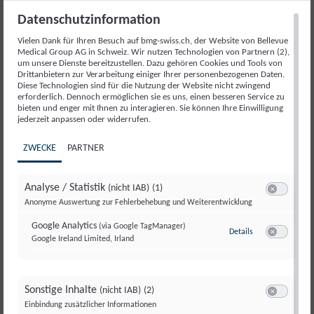
Multiple Sklerose
Datenschutzinformation
Stress
Vielen Dank für Ihren Besuch auf bmg-swiss.ch, der Website von Bellevue
Medical Group AG in Schweiz. Wir nutzen Technologien von Partnern (2),
Bewegungsstörungen und Dystonie
um unsere Dienste bereitzustellen. Dazu gehören Cookies und Tools von
Drittanbietern zur Verarbeitung einiger Ihrer personenbezogenen Daten.
Schwindel
Diese Technologien sind für die Nutzung der Website nicht zwingend
erforderlich. Dennoch ermöglichen sie es uns, einen besseren Service zu
Muskelschmerzen
bieten und enger mit Ihnen zu interagieren. Sie können Ihre Einwilligung
jederzeit anpassen oder widerrufen.
Periphere Nerven und Polyneuropathie
ZWECKE
PARTNER
Infekte des Nervensystem
Müdigkeit und Erschöpfung
Analyse / Statistik
(nicht IAB)
(1)
Hirntumore
Switch zum E
Anonyme Auswertung zur Fehlerbehebung und Weiterentwicklung
Neuropsychologie
Google Analytics
(via Google TagManager)
Details
zu Google Analyt
Google Ireland Limited, Irland
Switch zum E
Neurorehabilitation
ENMG – Elektroneuromyographie
Sonstige Inhalte
(nicht IAB)
(2)
EEG – Elektroencephalographie
Switch zum E
Einbindung zusätzlicher Informationen