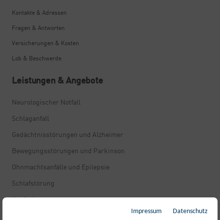
Kontakte & Adressen
Fragen & Antworten
Versicherungen & Kosten
Lob & Beschwerde
Leistungen & Angebote
Neurologischer Notfall
Schlaganfall
Gedächtnisstörungen und Alzheimer
Bewegungsstörungen und Parkinson
Ohnmachtsanfälle und Epilepsie
Schlafstörung
Kopfschmerzen
Impressum
Datenschutz
Rückenschmerzen