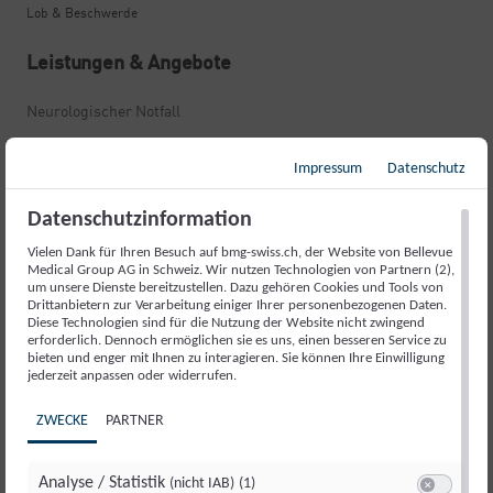
Lob & Beschwerde
Leistungen & Angebote
Neurologischer Notfall
Schlaganfall
Impressum
Datenschutz
Gedächtnisstörungen und Alzheimer
Datenschutzinformation
Bewegungsstörungen und Parkinson
Vielen Dank für Ihren Besuch auf bmg-swiss.ch, der Website von Bellevue
Ohnmachtsanfälle und Epilepsie
Medical Group AG in Schweiz. Wir nutzen Technologien von Partnern (2),
um unsere Dienste bereitzustellen. Dazu gehören Cookies und Tools von
Schlafstörung
Drittanbietern zur Verarbeitung einiger Ihrer personenbezogenen Daten.
Diese Technologien sind für die Nutzung der Website nicht zwingend
Kopfschmerzen
erforderlich. Dennoch ermöglichen sie es uns, einen besseren Service zu
bieten und enger mit Ihnen zu interagieren. Sie können Ihre Einwilligung
Rückenschmerzen
jederzeit anpassen oder widerrufen.
Multiple Sklerose
ZWECKE
PARTNER
Stress
Bewegungsstörungen und Dystonie
Analyse / Statistik
(nicht IAB)
(1)