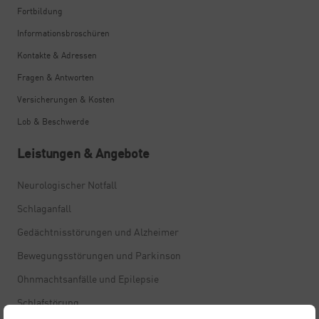
Fortbildung
Informationsbroschüren
Kontakte & Adressen
Fragen & Antworten
Versicherungen & Kosten
Lob & Beschwerde
Leistungen & Angebote
Neurologischer Notfall
Schlaganfall
Gedächtnisstörungen und Alzheimer
Bewegungsstörungen und Parkinson
Ohnmachtsanfälle und Epilepsie
Schlafstörung