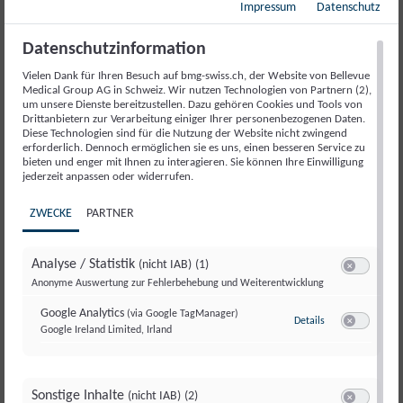
Impressum
Datenschutz
Kopfschmerzen
Rückenschmerzen
Datenschutzinformation
Multiple Sklerose
Vielen Dank für Ihren Besuch auf bmg-swiss.ch, der Website von Bellevue
Medical Group AG in Schweiz. Wir nutzen Technologien von Partnern (2),
Stress
um unsere Dienste bereitzustellen. Dazu gehören Cookies und Tools von
Drittanbietern zur Verarbeitung einiger Ihrer personenbezogenen Daten.
Bewegungsstörungen und Dystonie
Diese Technologien sind für die Nutzung der Website nicht zwingend
erforderlich. Dennoch ermöglichen sie es uns, einen besseren Service zu
Schwindel
bieten und enger mit Ihnen zu interagieren. Sie können Ihre Einwilligung
jederzeit anpassen oder widerrufen.
Muskelschmerzen
ZWECKE
PARTNER
Periphere Nerven und Polyneuropathie
Infekte des Nervensystem
Analyse / Statistik
(nicht IAB)
(1)
Müdigkeit und Erschöpfung
Switch zum E
Anonyme Auswertung zur Fehlerbehebung und Weiterentwicklung
Hirntumore
Google Analytics
(via Google TagManager)
Details
zu Google Analyt
Google Ireland Limited, Irland
Neuropsychologie
Switch zum E
Neurorehabilitation
ENMG – Elektroneuromyographie
Sonstige Inhalte
(nicht IAB)
(2)