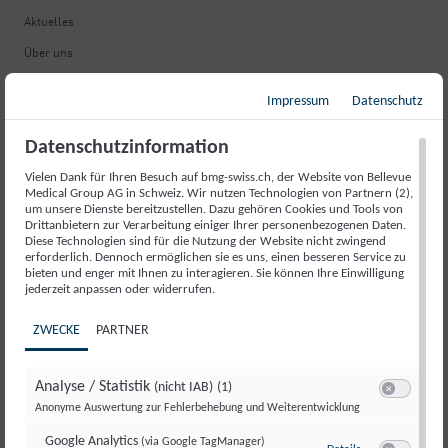
Aktuelles
Über uns
Offene Stellen
Impressum
Datenschutz
Kopf & Mensch
Datenschutzinformation
Nützliche Informationen
Vielen Dank für Ihren Besuch auf bmg-swiss.ch, der Website von Bellevue
Medical Group AG in Schweiz. Wir nutzen Technologien von Partnern (2),
Fortbildung
um unsere Dienste bereitzustellen. Dazu gehören Cookies und Tools von
Drittanbietern zur Verarbeitung einiger Ihrer personenbezogenen Daten.
Informationsbroschüren
Diese Technologien sind für die Nutzung der Website nicht zwingend
erforderlich. Dennoch ermöglichen sie es uns, einen besseren Service zu
Kontakte & Adressen
bieten und enger mit Ihnen zu interagieren. Sie können Ihre Einwilligung
jederzeit anpassen oder widerrufen.
Fragen & Antworten
Versicherungen & Kosten
ZWECKE
PARTNER
Lob & Beschwerde
Analyse / Statistik
(nicht IAB)
(1)
Leistungen & Angebote
Switch zum E
Anonyme Auswertung zur Fehlerbehebung und Weiterentwicklung
Google Analytics
(via Google TagManager)
Neurologischer Notfall