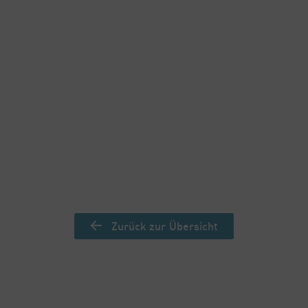
Beruflicher Werdegang
Schulen, Studium & Diplome
Zurück zur Übersicht