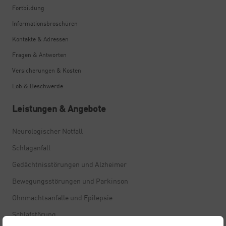
Fortbildung
Informationsbroschüren
Kontakte & Adressen
Fragen & Antworten
Versicherungen & Kosten
Lob & Beschwerde
Leistungen & Angebote
Neurologischer Notfall
Schlaganfall
Gedächtnisstörungen und Alzheimer
Bewegungsstörungen und Parkinson
Ohnmachtsanfälle und Epilepsie
Schlafstörung