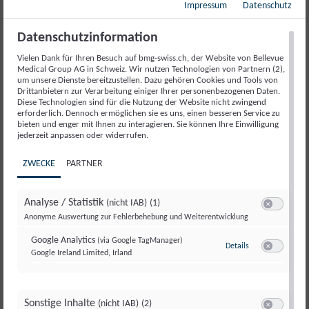
Impressum
Datenschutz
Kopfschmerzen
Rückenschmerzen
Datenschutzinformation
Multiple Sklerose
Vielen Dank für Ihren Besuch auf bmg-swiss.ch, der Website von Bellevue
Medical Group AG in Schweiz. Wir nutzen Technologien von Partnern (2),
Stress
um unsere Dienste bereitzustellen. Dazu gehören Cookies und Tools von
Drittanbietern zur Verarbeitung einiger Ihrer personenbezogenen Daten.
Bewegungsstörungen und Dystonie
Diese Technologien sind für die Nutzung der Website nicht zwingend
erforderlich. Dennoch ermöglichen sie es uns, einen besseren Service zu
Schwindel
bieten und enger mit Ihnen zu interagieren. Sie können Ihre Einwilligung
jederzeit anpassen oder widerrufen.
Muskelschmerzen
ZWECKE
PARTNER
Periphere Nerven und Polyneuropathie
Infekte des Nervensystem
Analyse / Statistik
(nicht IAB)
(1)
Müdigkeit und Erschöpfung
Switch zum E
Anonyme Auswertung zur Fehlerbehebung und Weiterentwicklung
Hirntumore
Google Analytics
(via Google TagManager)
Details
zu Google Analyt
Google Ireland Limited, Irland
Neuropsychologie
Switch zum E
Neurorehabilitation
ENMG – Elektroneuromyographie
Sonstige Inhalte
(nicht IAB)
(2)