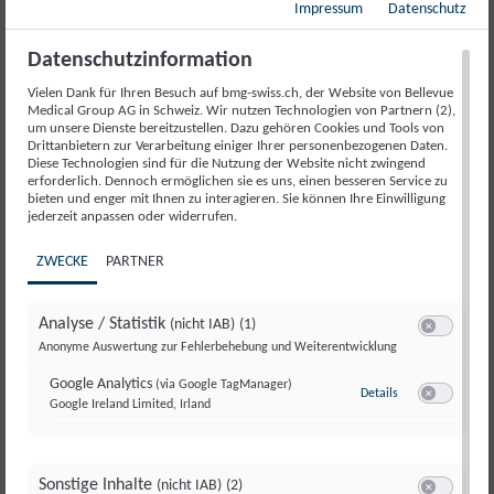
Impressum
Datenschutz
Kopfschmerzen
Rückenschmerzen
Datenschutzinformation
Multiple Sklerose
Vielen Dank für Ihren Besuch auf bmg-swiss.ch, der Website von Bellevue
Medical Group AG in Schweiz. Wir nutzen Technologien von Partnern (2),
Stress
um unsere Dienste bereitzustellen. Dazu gehören Cookies und Tools von
Drittanbietern zur Verarbeitung einiger Ihrer personenbezogenen Daten.
Bewegungsstörungen und Dystonie
Diese Technologien sind für die Nutzung der Website nicht zwingend
erforderlich. Dennoch ermöglichen sie es uns, einen besseren Service zu
Schwindel
bieten und enger mit Ihnen zu interagieren. Sie können Ihre Einwilligung
jederzeit anpassen oder widerrufen.
Muskelschmerzen
ZWECKE
PARTNER
Periphere Nerven und Polyneuropathie
Infekte des Nervensystem
Analyse / Statistik
(nicht IAB)
(1)
Müdigkeit und Erschöpfung
Switch zum E
Anonyme Auswertung zur Fehlerbehebung und Weiterentwicklung
Hirntumore
Google Analytics
(via Google TagManager)
Details
zu Google Analyt
Google Ireland Limited, Irland
Neuropsychologie
Switch zum E
Neurorehabilitation
ENMG – Elektroneuromyographie
Sonstige Inhalte
(nicht IAB)
(2)