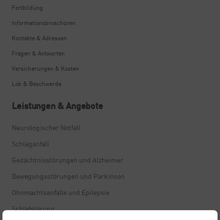
Fortbildung
Informationsbroschüren
Kontakte & Adressen
Fragen & Antworten
Versicherungen & Kosten
Lob & Beschwerde
Leistungen & Angebote
Neurologischer Notfall
Schlaganfall
Gedächtnisstörungen und Alzheimer
Bewegungsstörungen und Parkinson
Ohnmachtsanfälle und Epilepsie
Schlafstörung